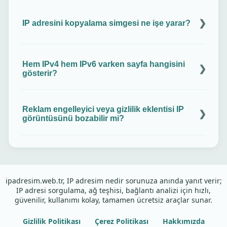
Mobil operatör ve Wi Fi ağı internete farklı çıkışlar
kullanır. Bu yüzden her ağ size farklı bir genel IP
IP adresini kopyalama simgesi ne işe yarar?
verir.
IP adresinizi tek dokunuşla panoya kopyalar. Sonra
destek talebine, oyuna veya forma hemen
Hem IPv4 hem IPv6 varken sayfa hangisini
yapıştırırsınız.
gösterir?
Tarayıcı çoğu zaman en hızlı yanıt veren protokolle
bağlantı kurar. Sayfa da o oturumun IP adresini
Reklam engelleyici veya gizlilik eklentisi IP
gösterir.
görüntüsünü bozabilir mi?
Evet, bazı eklentiler sayfanın IP sorgusunu
durdurur. Site için izin verin, sayfayı yenileyin ve
tekrar kontrol edin.
ipadresim.web.tr, IP adresim nedir sorunuza anında yanıt verir;
IP adresi sorgulama, ağ teşhisi, bağlantı analizi için hızlı,
güvenilir, kullanımı kolay, tamamen ücretsiz araçlar sunar.
Gizlilik Politikası
Çerez Politikası
Hakkımızda