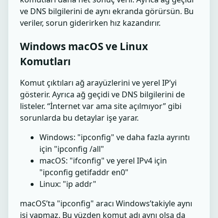
ve DNS bilgilerini de aynı ekranda görürsün. Bu
veriler, sorun giderirken hız kazandırır.
Windows macOS ve Linux
Komutları
Komut çıktıları ağ arayüzlerini ve yerel IP’yi
gösterir. Ayrıca ağ geçidi ve DNS bilgilerini de
listeler. “İnternet var ama site açılmıyor” gibi
sorunlarda bu detaylar işe yarar.
Windows: "ipconfig" ve daha fazla ayrıntı
için "ipconfig /all"
macOS: "ifconfig" ve yerel IPv4 için
"ipconfig getifaddr en0"
Linux: "ip addr"
macOS’ta "ipconfig" aracı Windows’takiyle aynı
işi yapmaz. Bu yüzden komut adı aynı olsa da