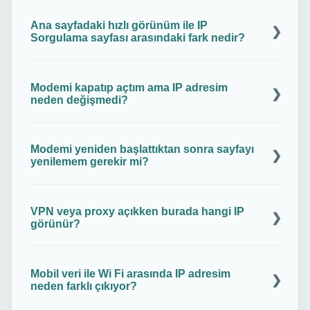
Evet, tarayıcı IPv6 ile bağlanırsa sayfa IPv6
adresinizi gösterir. IPv4 ile bağlanırsa IPv4
Ana sayfadaki hızlı görünüm ile IP
adresiniz görünür.
Sorgulama sayfası arasındaki fark nedir?
Hızlı görünüm sadece IP adresinizi gösterir ve işi
bitirir. IP Sorgulama sayfası ise ASN, servis sağlayıcı
Modemi kapatıp açtım ama IP adresim
ve yaklaşık konum gibi ek detayları listeler.
neden değişmedi?
İnternet sağlayıcınız aynı IP’yi kiralamış olabilir ve
süre dolmadan değiştirmez. Statik IP veya CGNAT
Modemi yeniden başlattıktan sonra sayfayı
kullanıyorsanız IP uzun süre aynı kalabilir.
yenilemem gerekir mi?
Evet, yeni bağlantıyı görmek için sayfayı yenileyin.
Yenilemezseniz ekranda eski oturum bilgisi
VPN veya proxy açıkken burada hangi IP
kalabilir.
görünür?
Sayfa, VPN veya proxy çıkış sunucusunun IP
adresini gösterir. Kendi genel IP’nizi görmek için
Mobil veri ile Wi Fi arasında IP adresim
VPN veya proxy’yi kapatın.
neden farklı çıkıyor?