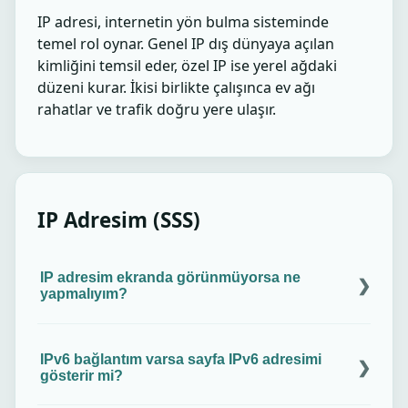
IP adresi, internetin yön bulma sisteminde
temel rol oynar. Genel IP dış dünyaya açılan
kimliğini temsil eder, özel IP ise yerel ağdaki
düzeni kurar. İkisi birlikte çalışınca ev ağı
rahatlar ve trafik doğru yere ulaşır.
IP Adresim (SSS)
IP adresim ekranda görünmüyorsa ne
yapmalıyım?
Sayfayı yenileyin ve reklam engelleyiciyi kapatıp
tekrar deneyin. Ağınız çalışıyorsa gizli sekmede
IPv6 bağlantım varsa sayfa IPv6 adresimi
veya başka tarayıcıda test edin.
gösterir mi?